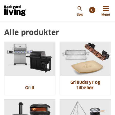
search
0
Søg
Menu
Alle produkter
Grilludstyr og
Grill
tilbehør