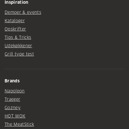
Inspiration
Demoer & events
Kataloger
Opskrifter
Tips & Tricks
Udekøkkener
Grill type test
Brands
Napoleon
Traeger
Gozney
HOT WOK
The MeatStick