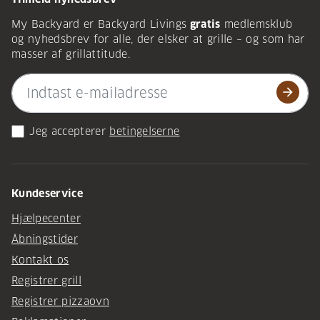
My Backyard er Backyard Livings
gratis
medlemsklub
og nyhedsbrev for alle, der elsker at grille – og som har
masser af grillattitude.
arrow_forward
Jeg accepterer
betingelserne
Kundeservice
Hjælpecenter
Åbningstider
Kontakt os
Registrer grill
Registrer pizzaovn