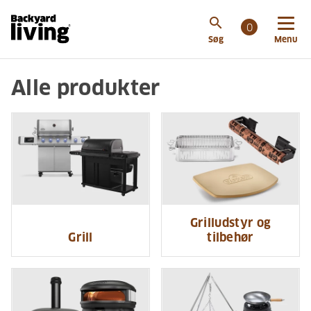
search
0
Søg
Menu
Alle produkter
Grilludstyr og
Grill
tilbehør