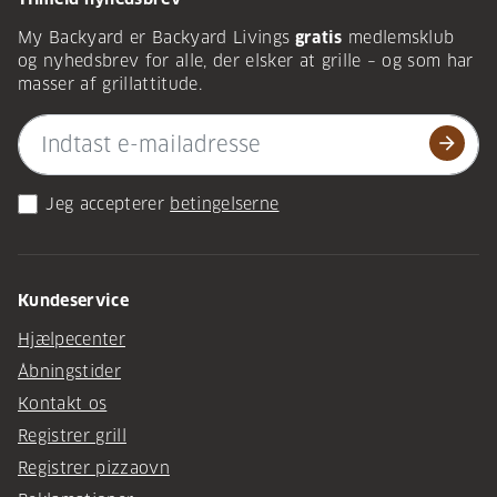
My Backyard er Backyard Livings
gratis
medlemsklub
og nyhedsbrev for alle, der elsker at grille – og som har
masser af grillattitude.
arrow_forward
Jeg accepterer
betingelserne
Kundeservice
Hjælpecenter
Åbningstider
Kontakt os
Registrer grill
Registrer pizzaovn