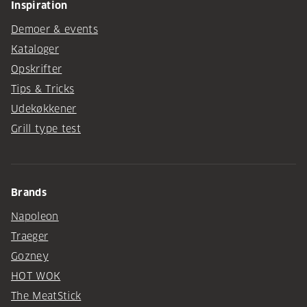
Inspiration
Demoer & events
Kataloger
Opskrifter
Tips & Tricks
Udekøkkener
Grill type test
Brands
Napoleon
Traeger
Gozney
HOT WOK
The MeatStick