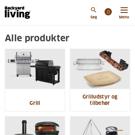
search
0
Søg
Menu
Alle produkter
Grilludstyr og
Grill
tilbehør