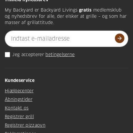
My Backyard er Backyard Livings
gratis
medlemsklub
og nyhedsbrev for alle, der elsker at grille – og som har
masser af grillattitude.
arrow_forward
Jeg accepterer
betingelserne
Kundeservice
Hjælpecenter
Åbningstider
Kontakt os
Registrer grill
Registrer pizzaovn