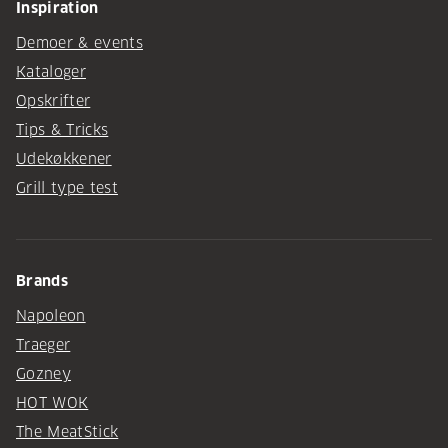
Inspiration
Demoer & events
Kataloger
Opskrifter
Tips & Tricks
Udekøkkener
Grill type test
Brands
Napoleon
Traeger
Gozney
HOT WOK
The MeatStick