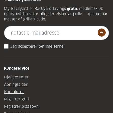
My Backyard er Backyard Livings
gratis
medlemsklub
og nyhedsbrev for alle, der elsker at grille – og som har
masser af grillattitude.
arrow_forward
Jeg accepterer
betingelserne
Kundeservice
Hjælpecenter
Åbningstider
Kontakt os
Registrer grill
Registrer pizzaovn