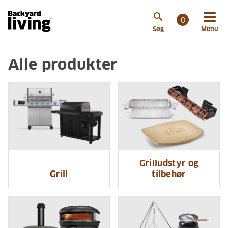
search
0
Søg
Menu
Alle produkter
Grilludstyr og
Grill
tilbehør