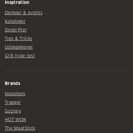
Inspiration
Demoer & events
Kataloger
Opskrifter
Tips & Tricks
Udekøkkener
Grill type test
Brands
Napoleon
Traeger
Gozney
HOT WOK
The MeatStick