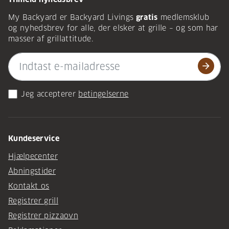
My Backyard er Backyard Livings
gratis
medlemsklub
og nyhedsbrev for alle, der elsker at grille – og som har
masser af grillattitude.
arrow_forward
Jeg accepterer
betingelserne
Kundeservice
Hjælpecenter
Åbningstider
Kontakt os
Registrer grill
Registrer pizzaovn