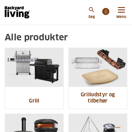
search
0
Søg
Menu
Alle produkter
Grilludstyr og
Grill
tilbehør