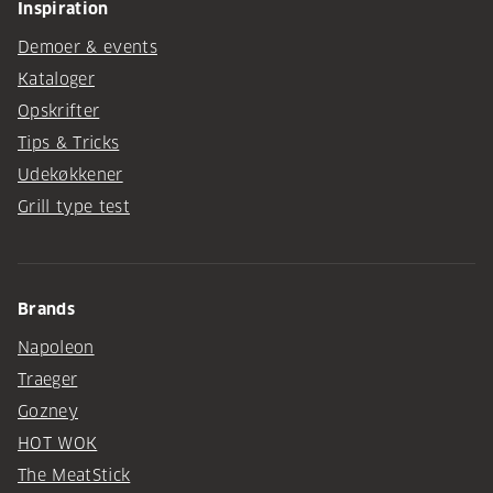
Inspiration
Demoer & events
Kataloger
Opskrifter
Tips & Tricks
Udekøkkener
Grill type test
Brands
Napoleon
Traeger
Gozney
HOT WOK
The MeatStick