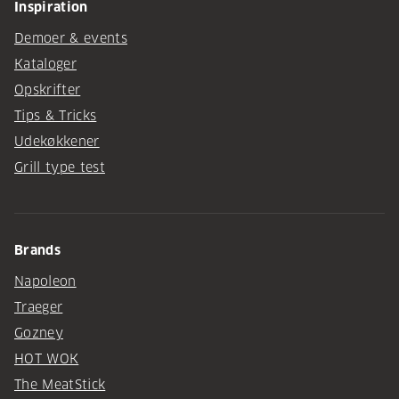
Inspiration
Demoer & events
Kataloger
Opskrifter
Tips & Tricks
Udekøkkener
Grill type test
Brands
Napoleon
Traeger
Gozney
HOT WOK
The MeatStick