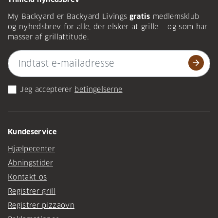
My Backyard er Backyard Livings
gratis
medlemsklub
og nyhedsbrev for alle, der elsker at grille – og som har
masser af grillattitude.
arrow_forward
Jeg accepterer
betingelserne
Kundeservice
Hjælpecenter
Åbningstider
Kontakt os
Registrer grill
Registrer pizzaovn