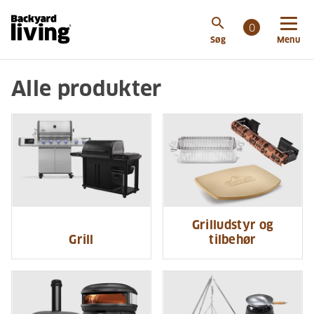
search
0
Søg
Menu
Alle produkter
Grilludstyr og
Grill
tilbehør