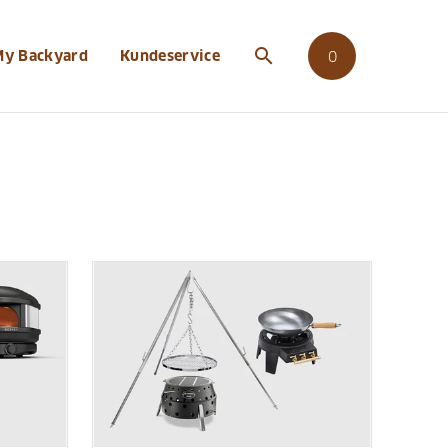
search
My Backyard
Kundeservice
0