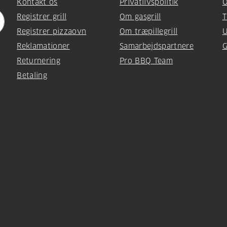
Kontakt os
Privatlivspolitik
O
Registrer grill
Om gasgrill
T
Registrer pizzaovn
Om træpillegrill
U
Reklamationer
Samarbejdspartnere
G
Returnering
Pro BBQ Team
Betaling