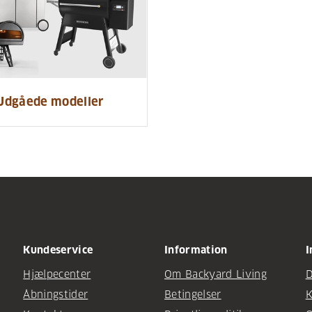
Udgåede modeller
Kundeservice
Information
I
Hjælpecenter
Om Backyard Living
D
Åbningstider
Betingelser
K