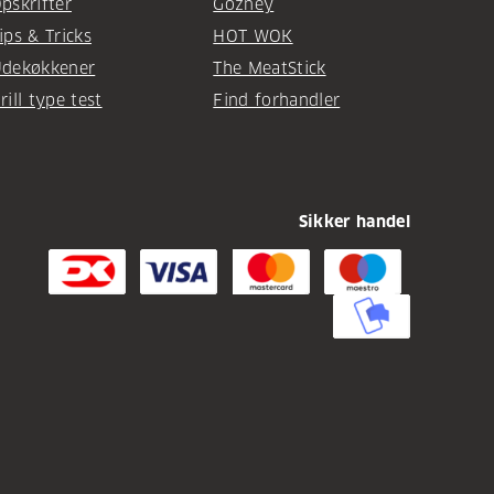
pskrifter
Gozney
ips & Tricks
HOT WOK
dekøkkener
The MeatStick
rill type test
Find forhandler
Sikker handel