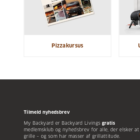
Pizzakursus
Tilmeld nyhedsbrev
My Backyard er Backyard Livings
gratis
medlemsklub og nyhedsbrev for alle, der elsker at
grille – og som har masser af grillattitude.