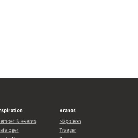
nspiration
Brands
emoer & events
Napoleon
ataloger
Traeger