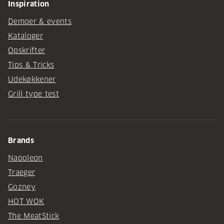
Inspiration
Demoer & events
Kataloger
Opskrifter
Tips & Tricks
Udekøkkener
Grill type test
Brands
Napoleon
Traeger
Gozney
HOT WOK
The MeatStick