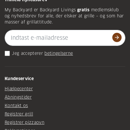
My Backyard er Backyard Livings
gratis
medlemsklub
og nyhedsbrev for alle, der elsker at grille – og som har
masser af grillattitude.
arrow_forward
Jeg accepterer
betingelserne
Kundeservice
Hjælpecenter
Åbningstider
Kontakt os
Registrer grill
Registrer pizzaovn