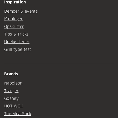
Inspiration
Demoer & events
Kataloger
Opskrifter
Tips & Tricks
Udekøkkener
Grill type test
Brands
Napoleon
Traeger
Gozney
HOT WOK
The MeatStick