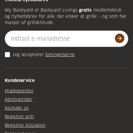
My Backyard er Backyard Livings
gratis
medlemsklub
og nyhedsbrev for alle, der elsker at grille – og som har
masser af grillattitude.
arrow_forward
Jeg accepterer
betingelserne
Kundeservice
Hjælpecenter
Åbningstider
Kontakt os
Registrer grill
Registrer pizzaovn