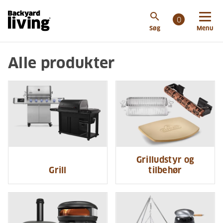
search
0
Søg
Menu
Alle produkter
Grilludstyr og
Grill
tilbehør