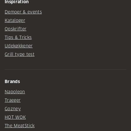
Inspiration
Demoer & events
Kataloger
Opskrifter
Tips & Tricks
Udekøkkener
Grill type test
Brands
Napoleon
Traeger
Gozney
HOT WOK
The MeatStick