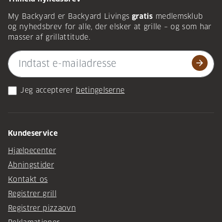
My Backyard er Backyard Livings
gratis
medlemsklub
og nyhedsbrev for alle, der elsker at grille – og som har
masser af grillattitude.
arrow_forward
Jeg accepterer
betingelserne
Kundeservice
Hjælpecenter
Åbningstider
Kontakt os
Registrer grill
Registrer pizzaovn