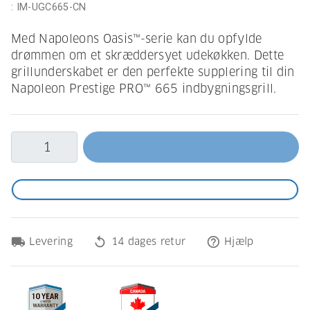
:
IM-UGC665-CN
Med Napoleons Oasis™-serie kan du opfylde
drømmen om et skræddersyet udekøkken. Dette
grillunderskabet er den perfekte supplering til din
Napoleon Prestige PRO™ 665 indbygningsgrill.
local_shipping
replay
help_outline
Levering
14 dages retur
Hjælp