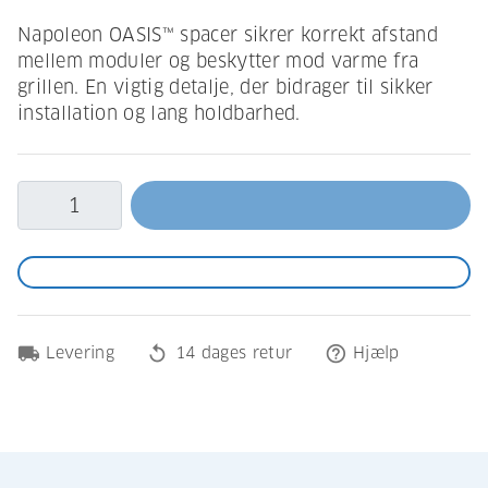
Napoleon OASIS™ spacer sikrer korrekt afstand
mellem moduler og beskytter mod varme fra
grillen. En vigtig detalje, der bidrager til sikker
installation og lang holdbarhed.
local_shipping
replay
help_outline
Levering
14 dages retur
Hjælp