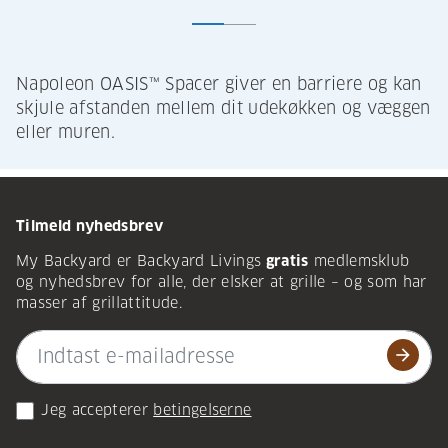
Napoleon OASIS™ Spacer giver en barriere og kan
skjule afstanden mellem dit udekøkken og væggen
eller muren.
Tilmeld nyhedsbrev
My Backyard er Backyard Livings
gratis
medlemsklub
og nyhedsbrev for alle, der elsker at grille – og som har
masser af grillattitude.
arrow_forward
Jeg accepterer
betingelserne