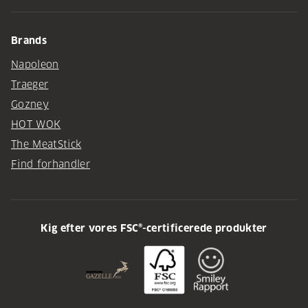
Brands
Napoleon
Traeger
Gozney
HOT WOK
The MeatStick
Find forhandler
Kig efter vores FSC®-certificerede produkter