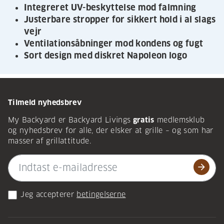
Integreret UV-beskyttelse mod falmning
Justerbare stropper for sikkert hold i al slags
vejr
Ventilationsåbninger mod kondens og fugt
Sort design med diskret Napoleon logo
Tilmeld nyhedsbrev
My Backyard er Backyard Livings
gratis
medlemsklub
og nyhedsbrev for alle, der elsker at grille – og som har
masser af grillattitude.
arrow_forward
Jeg accepterer
betingelserne