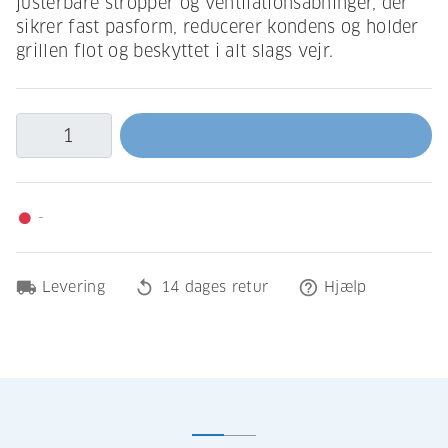
justerbare stropper og ventilationsåbninger, der
sikrer fast pasform, reducerer kondens og holder
grillen flot og beskyttet i alt slags vejr.
-
fiber_manual_record
local_shipping
replay
help_outline
Levering
14 dages retur
Hjælp