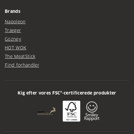
Brands
Napoleon
Traeger
Gozney
HOT WOK
The MeatStick
Find forhandler
Kig efter vores FSC®-certificerede produkter