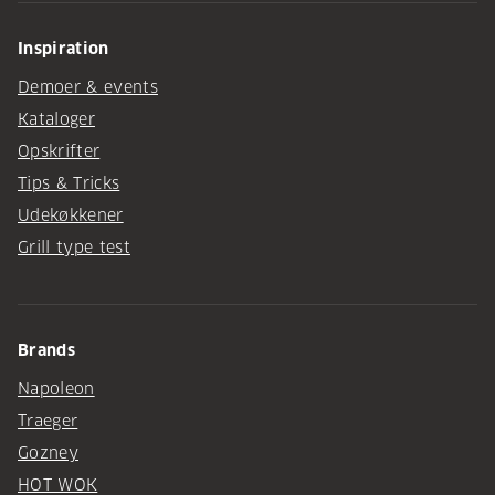
Inspiration
Demoer & events
Kataloger
Opskrifter
Tips & Tricks
Udekøkkener
Grill type test
Brands
Napoleon
Traeger
Gozney
HOT WOK