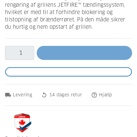
rengøring af grillens JETFIRE™ tændingssystem,
hvilket er med til at forhindre blokering og
tilstopning af brænderrøret. På den måde sikrer
du hurtig og nem opstart af grillen.
local_shipping
replay
help_outline
Levering
14 dages retur
Hjælp