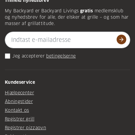
Tilmeld nyhedsbrev
My Backyard er Backyard Livings
gratis
medlemsklub
og nyhedsbrev for alle, der elsker at grille – og som har
masser af grillattitude.
arrow_forward
Jeg accepterer
betingelserne
Kundeservice
Hjælpecenter
Åbningstider
Kontakt os
Registrer grill
Registrer pizzaovn