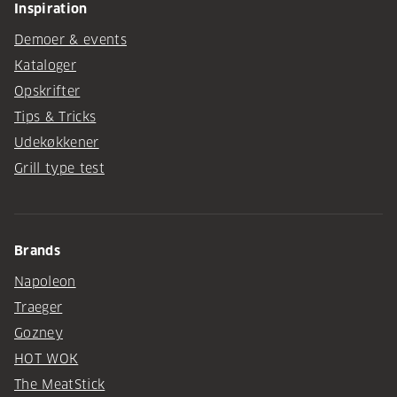
Inspiration
Demoer & events
Kataloger
Opskrifter
Tips & Tricks
Udekøkkener
Grill type test
Brands
Napoleon
Traeger
Gozney
HOT WOK
The MeatStick