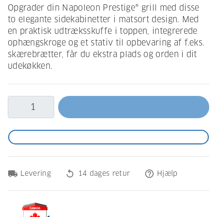
Opgrader din Napoleon Prestige® grill med disse
to elegante sidekabinetter i matsort design. Med
en praktisk udtræksskuffe i toppen, integrerede
ophængskroge og et stativ til opbevaring af f.eks.
skærebrætter, får du ekstra plads og orden i dit
udekøkken.
local_shipping
replay
help_outline
Levering
14 dages retur
Hjælp