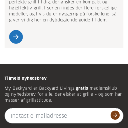
perfekte grill til dig, der ønsker en kompakt og
højeffektiv grill. I serien findes der flere forskellige
modeller, og hvis du er nysgerrig på forskellene, så
giver vi dig her en dybdegående guide til dem.
arrow_forward
Tilmeld nyhedsbrev
My Backyard er Backyard Livings
gratis
medlemsklub
og nyhedsbrev for alle, der elsker at grille – og som har
masser af grillattitude.
arrow_forward