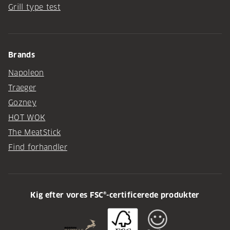
Grill type test
Brands
Napoleon
Traeger
Gozney
HOT WOK
The MeatStick
Find forhandler
Kig efter vores FSC®-certificerede produkter