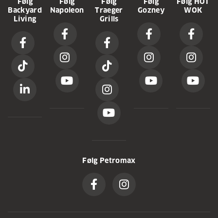
Følg
Følg
Følg
Følg
Følg HOT
Backyard
Napoleon
Traeger
Gozney
WOK
Living
Grills
Følg Petromax