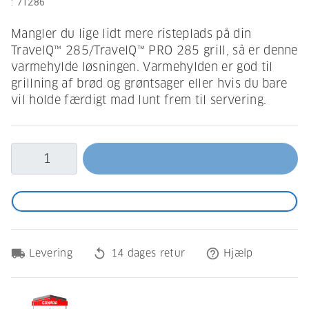
:
71286
Mangler du lige lidt mere risteplads på din
TravelQ™ 285/TravelQ™ PRO 285 grill, så er denne
varmehylde løsningen. Varmehylden er god til
grillning af brød og grøntsager eller hvis du bare
vil holde færdigt mad lunt frem til servering.
local_shipping
replay
help_outline
Levering
14 dages retur
Hjælp