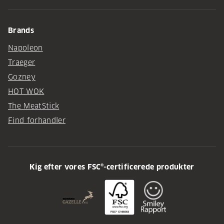
Brands
Napoleon
Traeger
Gozney
HOT WOK
The MeatStick
Find forhandler
Kig efter vores FSC®-certificerede produkter