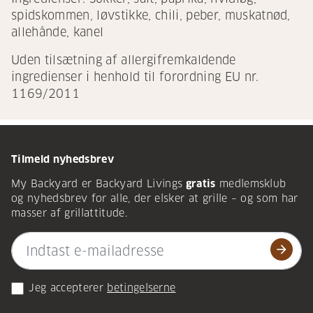
spidskommen, løvstikke, chili, peber, muskatnød,
allehånde, kanel
Uden tilsætning af allergifremkaldende
ingredienser i henhold til forordning EU nr.
1169/2011
Tilmeld nyhedsbrev
My Backyard er Backyard Livings
gratis
medlemsklub
og nyhedsbrev for alle, der elsker at grille – og som har
masser af grillattitude.
arrow_forward
Jeg accepterer
betingelserne