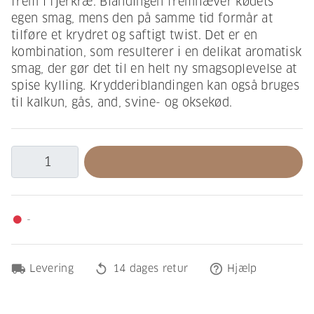
frem i fjerkræ. Blandingen fremhæver kødets
egen smag, mens den på samme tid formår at
tilføre et krydret og saftigt twist. Det er en
kombination, som resulterer i en delikat aromatisk
smag, der gør det til en helt ny smagsoplevelse at
spise kylling. Krydderiblandingen kan også bruges
til kalkun, gås, and, svine- og oksekød.
-
fiber_manual_record
local_shipping
replay
help_outline
Levering
14 dages retur
Hjælp