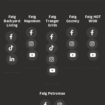
Følg
Følg
Følg
Følg
Følg HOT
Backyard
Napoleon
Traeger
Gozney
WOK
Living
Grills
Følg Petromax