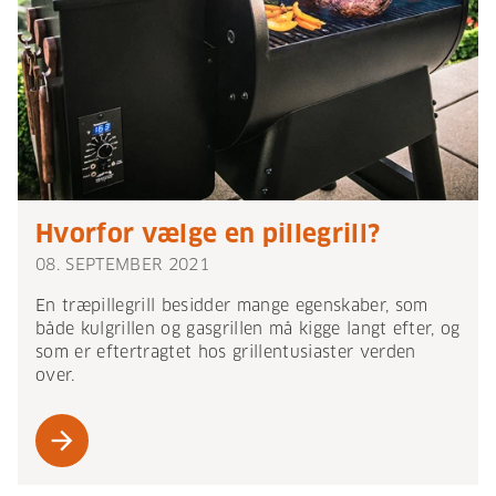
Hvorfor vælge en pillegrill?
08. SEPTEMBER 2021
En træpillegrill besidder mange egenskaber, som
både kulgrillen og gasgrillen må kigge langt efter, og
som er eftertragtet hos grillentusiaster verden
over.
arrow_forward