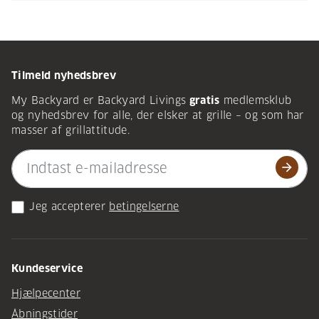
Tilmeld nyhedsbrev
My Backyard er Backyard Livings
gratis
medlemsklub
og nyhedsbrev for alle, der elsker at grille – og som har
masser af grillattitude.
arrow_forward
Jeg accepterer
betingelserne
Kundeservice
Hjælpecenter
Åbningstider