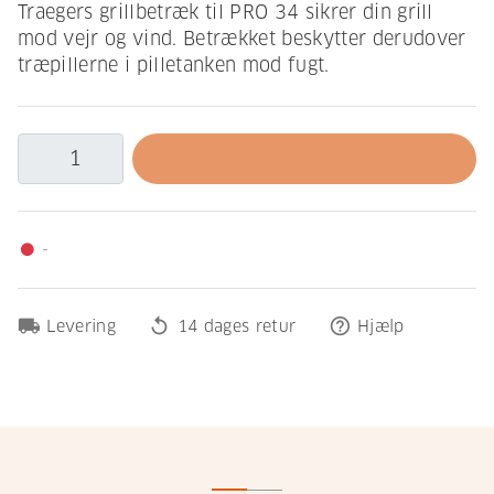
Traegers grillbetræk til PRO 34 sikrer din grill
mod vejr og vind. Betrækket beskytter derudover
træpillerne i pilletanken mod fugt.
-
fiber_manual_record
local_shipping
replay
help_outline
Levering
14 dages retur
Hjælp