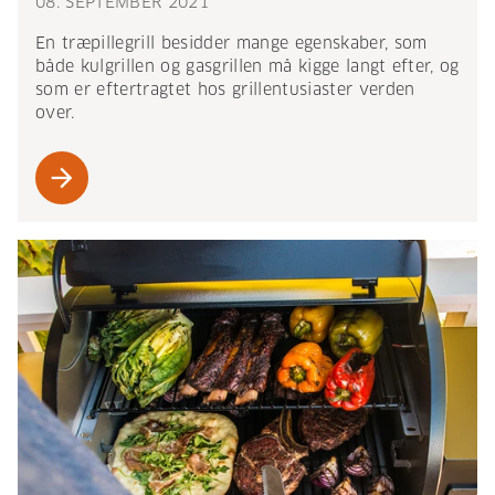
08. SEPTEMBER 2021
En træpillegrill besidder mange egenskaber, som
både kulgrillen og gasgrillen må kigge langt efter, og
som er eftertragtet hos grillentusiaster verden
over.
arrow_forward