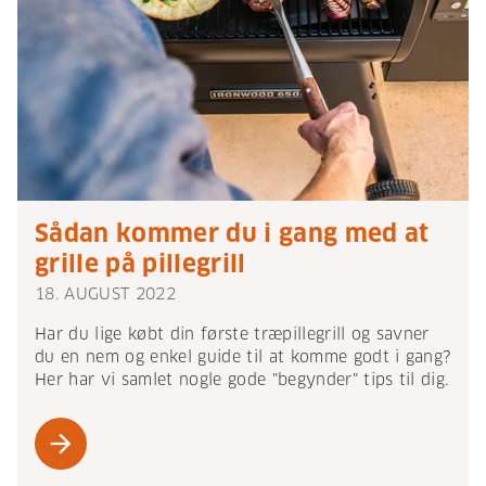
Sådan kommer du i gang med at
grille på pillegrill
18. AUGUST 2022
Har du lige købt din første træpillegrill og savner
du en nem og enkel guide til at komme godt i gang?
Her har vi samlet nogle gode "begynder" tips til dig.
arrow_forward