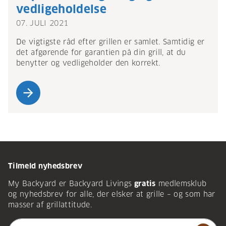
vedligeholdelse
07. JULI 2021
De vigtigste råd efter grillen er samlet. Samtidig er
det afgørende for garantien på din grill, at du
benytter og vedligeholder den korrekt.
arrow_forward
Tilmeld nyhedsbrev
My Backyard er Backyard Livings
gratis
medlemsklub
og nyhedsbrev for alle, der elsker at grille – og som har
masser af grillattitude.