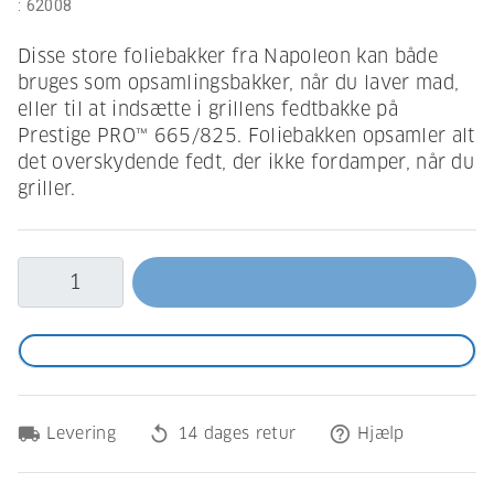
:
62008
Disse store foliebakker fra Napoleon kan både
bruges som opsamlingsbakker, når du laver mad,
eller til at indsætte i grillens fedtbakke på
Prestige PRO™ 665/825. Foliebakken opsamler alt
det overskydende fedt, der ikke fordamper, når du
griller.
local_shipping
replay
help_outline
Levering
14 dages retur
Hjælp