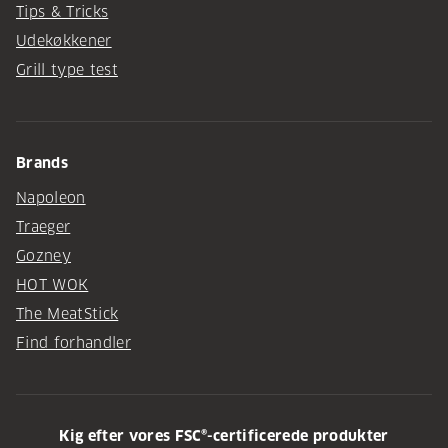
Tips & Tricks
Udekøkkener
Grill type test
Brands
Napoleon
Traeger
Gozney
HOT WOK
The MeatStick
Find forhandler
Kig efter vores FSC®-certificerede produkter