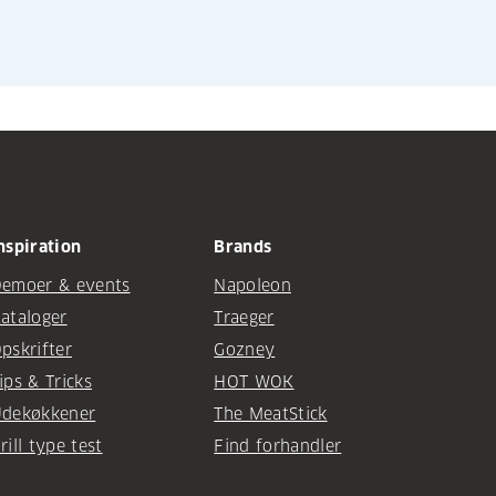
nspiration
Brands
emoer & events
Napoleon
ataloger
Traeger
pskrifter
Gozney
ips & Tricks
HOT WOK
dekøkkener
The MeatStick
rill type test
Find forhandler