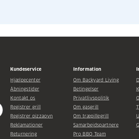
Kundeservice
Information
I
Hjælpecenter
Om Backyard Living
D
Åbningstider
Betingelser
K
Kontakt os
Privatlivspolitik
O
Registrer grill
Om gasgrill
T
Registrer pizzaovn
Om træpillegrill
U
Reklamationer
Samarbejdspartnere
G
Returnering
Pro BBQ Team