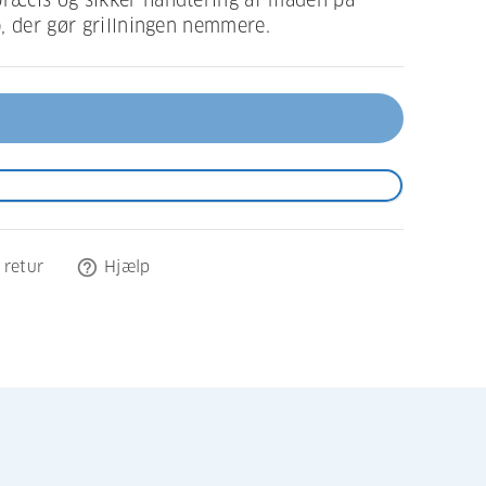
præcis og sikker håndtering af maden på
ab, der gør grillningen nemmere.
help_outline
 retur
Hjælp