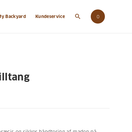
search
My Backyard
Kundeservice
0
lltang