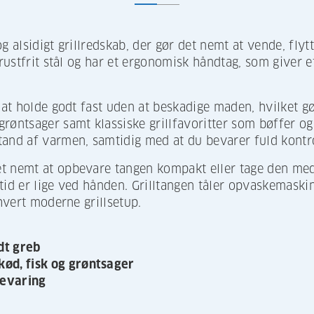
g alsidigt grillredskab, der gør det nemt at vende, flyt
 rustfrit stål og har et ergonomisk håndtag, som giver e
l at holde godt fast uden at beskadige maden, hvilket gø
røntsager samt klassiske grillfavoritter som bøffer o
tand af varmen, samtidig med at du bevarer fuld kont
t nemt at opbevare tangen kompakt eller tage den med
id er lige ved hånden. Grilltangen tåler opvaskemaskine
thvert moderne grillsetup.
dt greb
kød, fisk og grøntsager
evaring