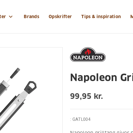
-og-tilbehoer/grilltilbehoer/napoleon-grilltang
expand_more
ter
Brands
Opskrifter
Tips & inspiration
tilbehør
Napoleon Gri
99,95 kr.
:
GATL004