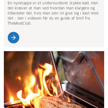
En nyretappe er et undervurderet stykke kød, men
det kræver at man ved hvordan man klargøre og
tilbereder det, hvis man selv vil give sig i kast med
det - Her i videoen får du en guide af Emil fra
TheMeatClub.
arrow_forward