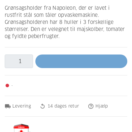
Grønsagsholder fra Napoleon, der er lavet i
rustfrit stål som tåler opvaskemaskine.
Grønsagsholderen har 8 huller i 3 forskellige
størrelser. Den er velegnet til majskolber, tomater
og fyldte peberfrugter.
-
fiber_manual_record
local_shipping
replay
help_outline
Levering
14 dages retur
Hjælp