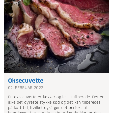
Oksecuvette
02. FEBRUAR 2022
En oksecuvette er lækker og let at tilberede. Det er
ikke det dyreste stykke kød og det kan tilberedes
på kort tid, hvilket også gør det perfekt til
hverdagen. Her kan du se hvordan du klargør den