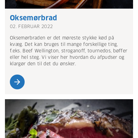
Oksemørbrad
02. FEBRUAR 2022
Oksemørbraden er det møreste stykke kød på
kvæg. Det kan bruges til mange forskellige ting,
f.eks. Beef Wellington, stroganoff, tournedos, bøffer
eller hel steg. Vi viser her hvordan du afpudser og
klargør den til det du ønsker.
arrow_forward