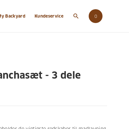
ele
search
My Backyard
Kundeservice
0
nchasæt - 3 dele