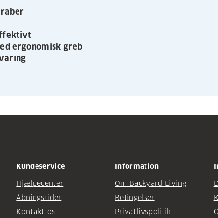
kraber
ffektivt
ed ergonomisk greb
varing
Kundeservice
Information
I
Hjælpecenter
Om Backyard Living
D
Åbningstider
Betingelser
K
Kontakt os
Privatlivspolitik
O