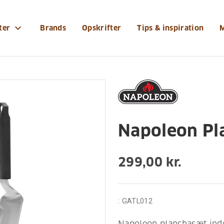
-og-tilbehoer/grilltilbehoer/napoleon-planchasaet-3-d
expand_more
ter
Brands
Opskrifter
Tips & inspiration
tilbehør
Napoleon Pla
299,00 kr.
:
GATL012