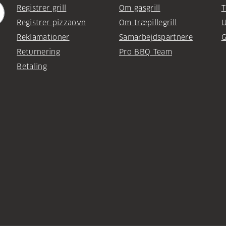
Registrer grill
Om gasgrill
T
Registrer pizzaovn
Om træpillegrill
U
Reklamationer
Samarbejdspartnere
G
Returnering
Pro BBQ Team
Betaling