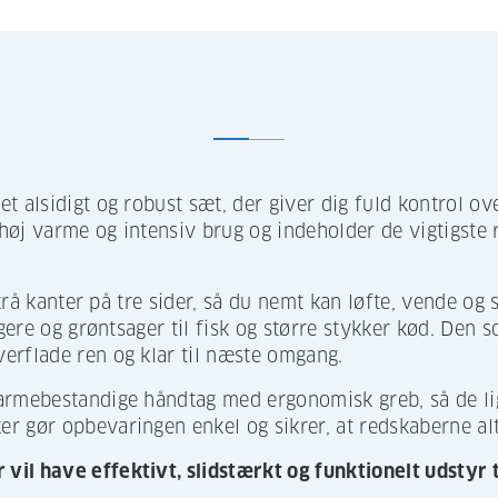
t alsidigt og robust sæt, der giver dig fuld kontrol o
 høj varme og intensiv brug og indeholder de vigtigste 
skrå kanter på tre sider, så du nemt kan løfte, vende og
gere og grøntsager til fisk og større stykker kød. Den so
erflade ren og klar til næste omgang.
armebestandige håndtag med ergonomisk greb, så de lig
r gør opbevaringen enkel og sikrer, at redskaberne alt
 vil have effektivt, slidstærkt og funktionelt udstyr t