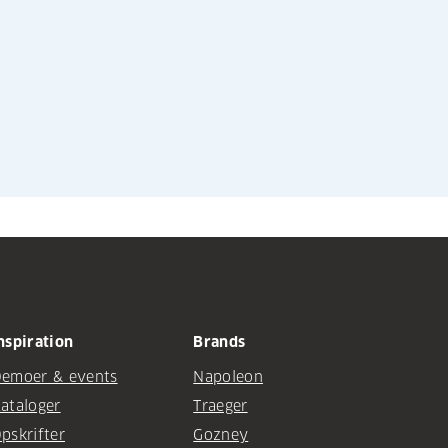
nspiration
Brands
emoer & events
Napoleon
ataloger
Traeger
pskrifter
Gozney