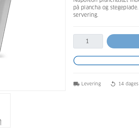
Napoleon planchasæt inde
på plancha og stegeplade.
servering.
local_shipping
replay
Levering
14 dages