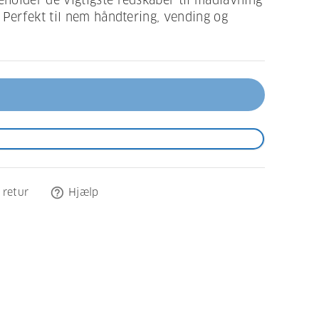
holder de vigtigste redskaber til madlavning
 Perfekt til nem håndtering, vending og
help_outline
 retur
Hjælp