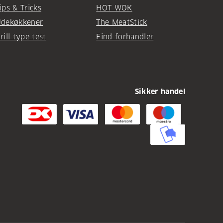
ips & Tricks
HOT WOK
dekøkkener
The MeatStick
rill type test
Find forhandler
Sikker handel