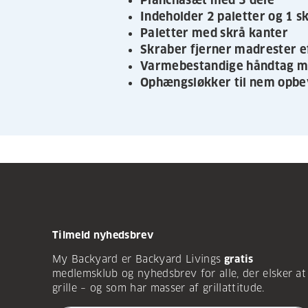
Planchasæt med 3 dele
Indeholder 2 paletter og 1 s
Paletter med skrå kanter
Skraber fjerner madrester e
Varmebestandige håndtag m
Ophængsløkker til nem opbe
Tilmeld nyhedsbrev
My Backyard er Backyard Livings
gratis
medlemsklub og nyhedsbrev for alle, der elsker at
grille – og som har masser af grillattitude.