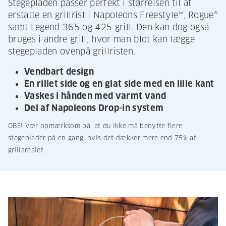
Stegepladen passer perfekt i størrelsen til at
erstatte en grillrist i Napoleons Freestyle™, Rogue®
samt Legend 365 og 425 grill. Den kan dog også
bruges i andre grill, hvor man blot kan lægge
stegepladen ovenpå grillristen.
Vendbart design
En rillet side og en glat side med en lille kant
Vaskes i hånden med varmt vand
Del af Napoleons Drop-in system
OBS! Vær opmærksom på, at du ikke må benytte flere
stegeplader på en gang, hvis det dækker mere end 75% af
grillarealet.