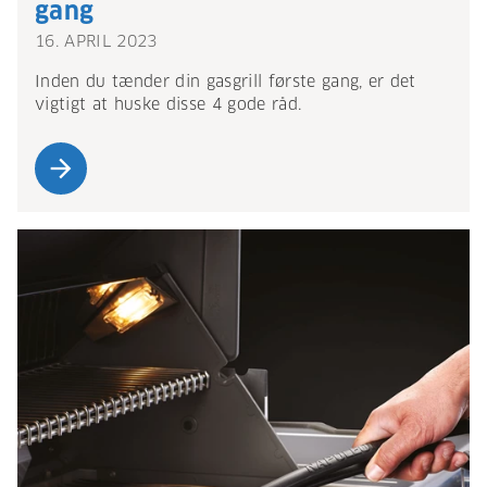
gang
16. APRIL 2023
Inden du tænder din gasgrill første gang, er det
vigtigt at huske disse 4 gode råd.
arrow_forward