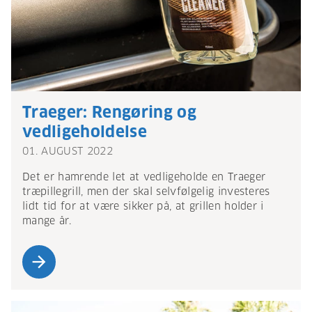
Traeger: Rengøring og
vedligeholdelse
01. AUGUST 2022
Det er hamrende let at vedligeholde en Traeger
træpillegrill, men der skal selvfølgelig investeres
lidt tid for at være sikker på, at grillen holder i
mange år.
arrow_forward