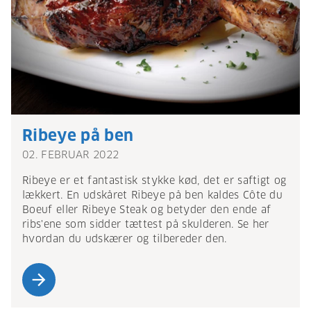
Ribeye på ben
02. FEBRUAR 2022
Ribeye er et fantastisk stykke kød, det er saftigt og
lækkert. En udskåret Ribeye på ben kaldes Côte du
Boeuf eller Ribeye Steak og betyder den ende af
ribs'ene som sidder tættest på skulderen. Se her
hvordan du udskærer og tilbereder den.
arrow_forward