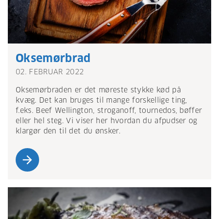
Oksemørbrad
02. FEBRUAR 2022
Oksemørbraden er det møreste stykke kød på
kvæg. Det kan bruges til mange forskellige ting,
f.eks. Beef Wellington, stroganoff, tournedos, bøffer
eller hel steg. Vi viser her hvordan du afpudser og
klargør den til det du ønsker.
arrow_forward