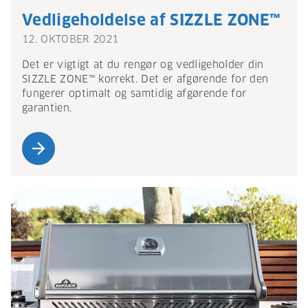
Vedligeholdelse af SIZZLE ZONE™
12. OKTOBER 2021
Det er vigtigt at du rengør og vedligeholder din
SIZZLE ZONE™ korrekt. Det er afgørende for den
fungerer optimalt og samtidig afgørende for
garantien.
arrow_forward