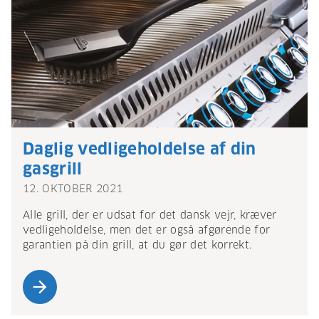
Daglig vedligeholdelse af din
gasgrill
12. OKTOBER 2021
Alle grill, der er udsat for det dansk vejr, kræver
vedligeholdelse, men det er også afgørende for
garantien på din grill, at du gør det korrekt.
arrow_forward