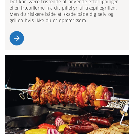
Det kan være fristende at anvende efterligninger
eller træpillerne fra dit pillefyr til træpillegrillen.
Men du risikere både at skade både dig selv og
grillen hvis ikke du er opmærksom.
arrow_forward