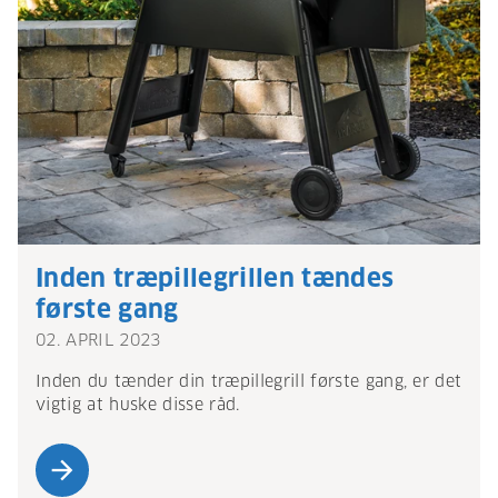
Inden træpillegrillen tændes
første gang
02. APRIL 2023
Inden du tænder din træpillegrill første gang, er det
vigtig at huske disse råd.
arrow_forward