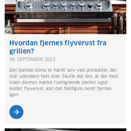
Hvordan fjernes flyverust fra
grillen?
08. SEPTEMBER 2022
Det danske klima er hårdt selv ved produkter, der
står udendørs hele året. Skulle det ske, at der med
tiden dannes mørke rustlignende pletter også
kaldet flyverust, kan det heldigvis nemt fjernes
igen.
arrow_forward