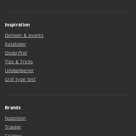
Inspiration
Demoer & events
Kataloger
Opskrifter
Tips & Tricks
Udekøkkener
Grill type test
Brands
Napoleon
Traeger
Gozney