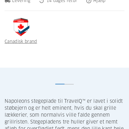
local_shipping
replay
help_outline
Levering
14 dages retur
Hjælp
Canadisk brand
Napoleons stegeplade til TravelQ™ er lavet i solidt
støbejern og er helt eminent, hvis du skal grille
lækkerier, som normalvis ville falde gennem
grillristen. Stegepladens tre huller giver et nemt
afløb for overflødigt fedt, mens den lille kant hele