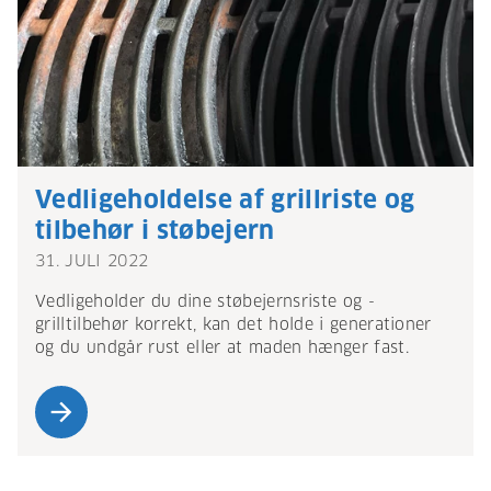
Vedligeholdelse af grillriste og
tilbehør i støbejern
31. JULI 2022
Vedligeholder du dine støbejernsriste og -
grilltilbehør korrekt, kan det holde i generationer
og du undgår rust eller at maden hænger fast.
arrow_forward