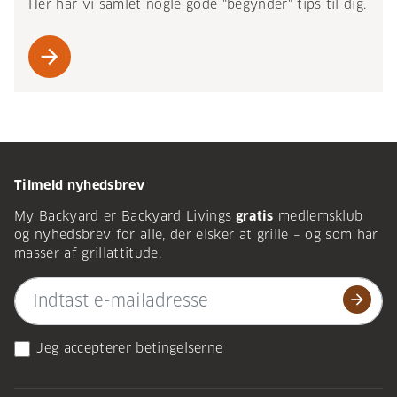
Her har vi samlet nogle gode "begynder" tips til dig.
arrow_forward
Tilmeld nyhedsbrev
My Backyard er Backyard Livings
gratis
medlemsklub
og nyhedsbrev for alle, der elsker at grille – og som har
masser af grillattitude.
arrow_forward
Jeg accepterer
betingelserne