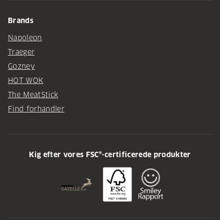
Brands
Napoleon
Traeger
Gozney
HOT WOK
The MeatStick
Find forhandler
Kig efter vores FSC®-certificerede produkter