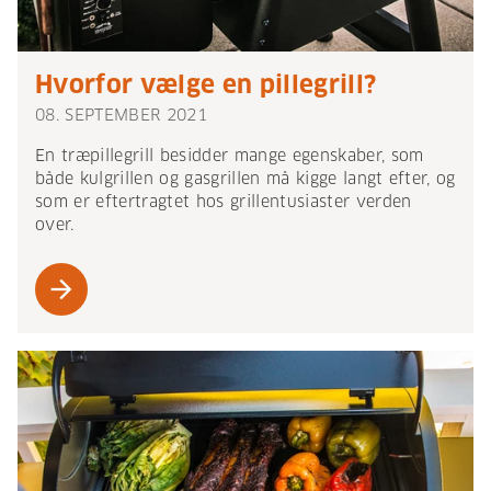
Hvorfor vælge en pillegrill?
08. SEPTEMBER 2021
En træpillegrill besidder mange egenskaber, som
både kulgrillen og gasgrillen må kigge langt efter, og
som er eftertragtet hos grillentusiaster verden
over.
arrow_forward