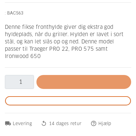
:
BAC563
Denne fikse fronthylde giver dig ekstra god
hyldeplads, når du griller. Hylden er lavet i sort
stål, og kan let slås op og ned. Denne model
passer til Traeger PRO 22, PRO 575 samt
Ironwood 650
local_shipping
replay
help_outline
Levering
14 dages retur
Hjælp