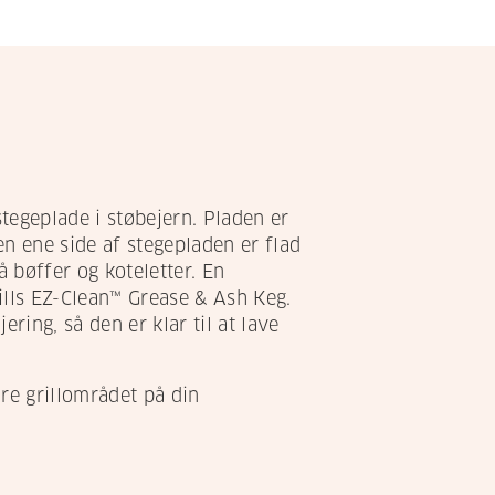
egeplade i støbejern. Pladen er
Den ene side af stegepladen er flad
på bøffer og koteletter. En
ills EZ-Clean™ Grease & Ash Keg.
ring, så den er klar til at lave
dre grillområdet på din