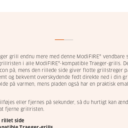
ger grill endnu mere med denne ModiFIRE® vendbare st
grillristen i alle ModiFIRE®-kompatible Traeger-grills. 
acon på, mens den rillede side giver flotte grillstreger 
emt og bekvemt overskydende fedt direkte ned i din gr
olde på varmen, mens pladen også har en praktisk emalje
ilføjes eller fjernes på sekunder, så du hurtigt kan æn
 fjerne grillristen.
rillet side
mpatible Traeger-grills