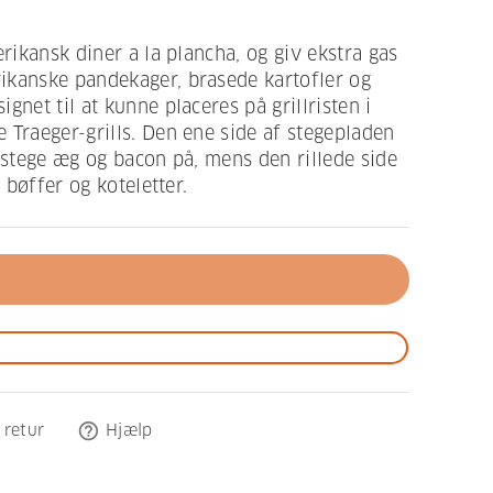
erikansk diner a la plancha, og giv ekstra gas
ikanske pandekager, brasede kartofler og
gnet til at kunne placeres på grillristen i
 Traeger-grills. Den ene side af stegepladen
at stege æg og bacon på, mens den rillede side
å bøffer og koteletter.
help_outline
 retur
Hjælp