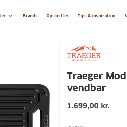
-og-tilbehoer/grilltilbehoer/traeger-modifire-stegepl
expand_more
ter
Brands
Opskrifter
Tips & inspiration
tilbehør
Traeger Modi
vendbar
1.699,00 kr.