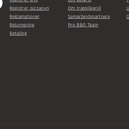
Registrer grill
Om gasgrill
T
Registrer pizzaovn
Om træpillegrill
U
Reklamationer
Samarbejdspartnere
G
Returnering
Pro BBQ Team
Betaling