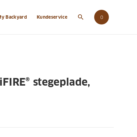
ade-vendbar
search
My Backyard
Kundeservice
0
FIRE® stegeplade,