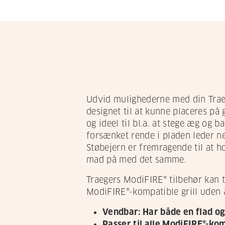
Udvid mulighederne med din Trae
designet til at kunne placeres på 
og ideel til bl.a. at stege æg og b
forsænket rende i pladen leder n
Støbejern er fremragende til at h
mad på med det samme.
Traegers ModiFIRE® tilbehør kan t
ModiFIRE®-kompatible grill uden at
Vendbar: Har både en flad og 
Passer til alle ModiFIRE®-ko