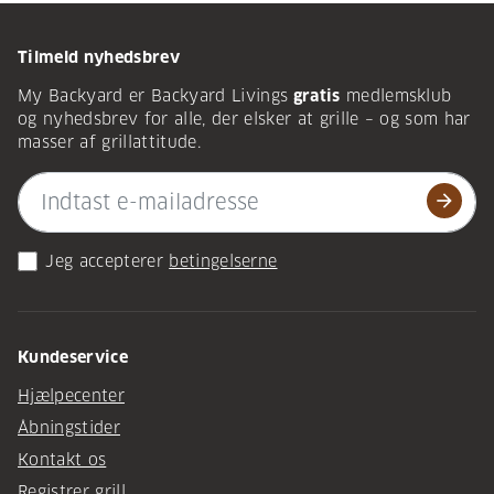
Tilmeld nyhedsbrev
My Backyard er Backyard Livings
gratis
medlemsklub
og nyhedsbrev for alle, der elsker at grille – og som har
masser af grillattitude.
arrow_forward
Jeg accepterer
betingelserne
Kundeservice
Hjælpecenter
Åbningstider
Kontakt os
Registrer grill