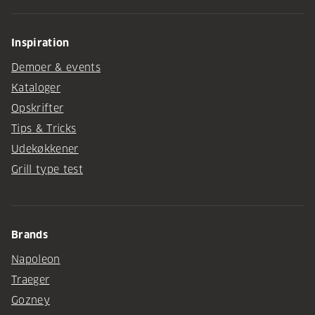
Inspiration
Demoer & events
Kataloger
Opskrifter
Tips & Tricks
Udekøkkener
Grill type test
Brands
Napoleon
Traeger
Gozney