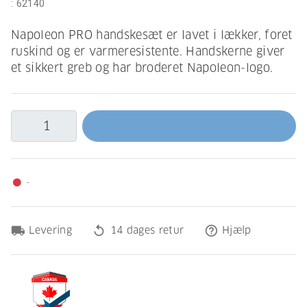
:
62140
Napoleon PRO handskesæt er lavet i lækker, foret
ruskind og er varmeresistente. Handskerne giver
et sikkert greb og har broderet Napoleon-logo.
-
fiber_manual_record
local_shipping
replay
help_outline
Levering
14 dages retur
Hjælp