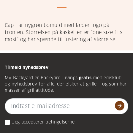
Cap i armygrøn bomuld med læder logo på
fronten. Størrelsen på kasketten er “one size fits
most” og har spænde til justering af størrelse.
Tilmeld nyhedsbrev
My Backyard er Backyard Livings
gratis
medlemsklub
og nyhedsbrev for alle, der elsker at grille – og som har
masser af grillattitude.
arrow_forward
Jeg accepterer
betingelserne