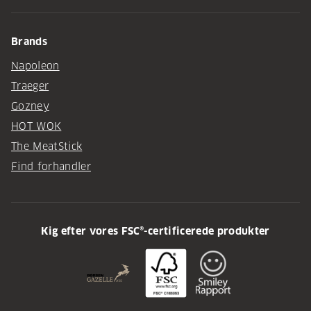
Brands
Napoleon
Traeger
Gozney
HOT WOK
The MeatStick
Find forhandler
Kig efter vores FSC®-certificerede produkter