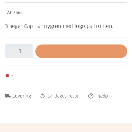
:
APP565
Traeger Cap i armygrøn med logo på fronten.
-
fiber_manual_record
local_shipping
replay
help_outline
Levering
14 dages retur
Hjælp