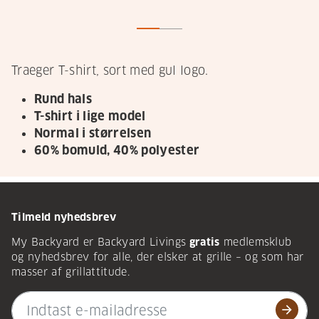
Traeger T-shirt, sort med gul logo.
Rund hals
T-shirt i lige model
Normal i størrelsen
60% bomuld, 40% polyester
Tilmeld nyhedsbrev
My Backyard er Backyard Livings
gratis
medlemsklub
og nyhedsbrev for alle, der elsker at grille – og som har
masser af grillattitude.
arrow_forward