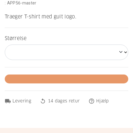
:
APP56-master
Traeger T-shirt med gult logo.
Størrelse
local_shipping
replay
help_outline
Levering
14 dages retur
Hjælp