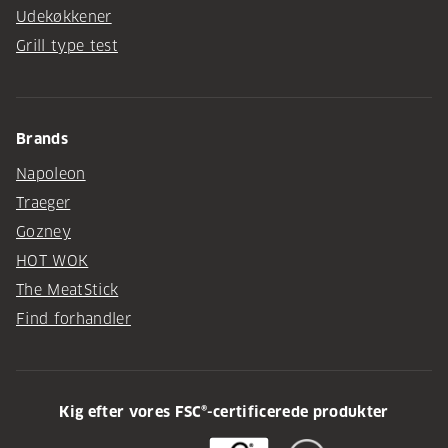
Udekøkkener
Grill type test
Brands
Napoleon
Traeger
Gozney
HOT WOK
The MeatStick
Find forhandler
Kig efter vores FSC®-certificerede produkter