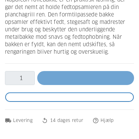
gør det nemt at holde fedtopsamleren på din
planchagrill ren. Den formtilpassede bakke
opsamler effektivt fedt, stegesaft og madrester
under brug og beskytter den underliggende
metalbakke mod snavs og fedtophobning. Når
bakken er fyldt, kan den nemt udskiftes, så
rengøringen bliver hurtig og overskuelig.
local_shipping
replay
help_outline
Levering
14 dages retur
Hjælp