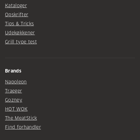
Kataloger
Opskrifter
Tips & Tricks
Udekøkkener
Grill type test
Brands
Napoleon
Traeger
Gozney
HOT WOK
The MeatStick
Find forhandler