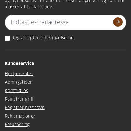
og nyhedsbrev for alle, der elsker at grille – og som har
masser af grillattitude.
arrow_forward
Jeg accepterer
betingelserne
Kundeservice
Hjælpecenter
Åbningstider
Kontakt os
Registrer grill
Registrer pizzaovn
Reklamationer
Returnering