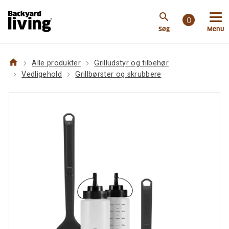
https://www.backyardliving.dk/websitedk/p/grilludsty
search
og-tilbehoer/vedligehold/grillboerster-og-
0
Søg
Menu
skrubbere/napoleon-plancha-rengoeringssaet-4-dele
home
Alle produkter
Grilludstyr og tilbehør
Vedligehold
Grillbørster og skrubbere