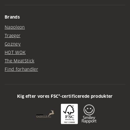
Brands
Napoleon
Traeger
Gozney
HOT WOK
The MeatStick
Find forhandler
Kig efter vores FSC®-certificerede produkter