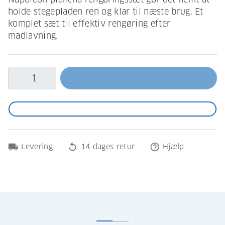
holde stegepladen ren og klar til næste brug. Et
komplet sæt til effektiv rengøring efter
madlavning.
local_shipping
replay
help_outline
Levering
14 dages retur
Hjælp