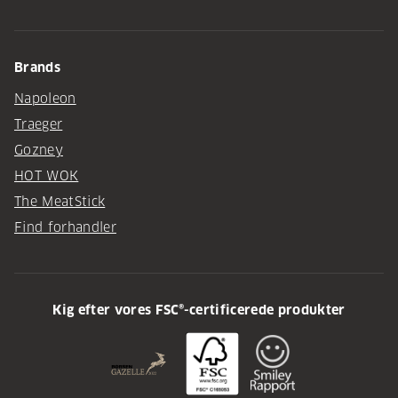
Brands
Napoleon
Traeger
Gozney
HOT WOK
The MeatStick
Find forhandler
Kig efter vores FSC®-certificerede produkter