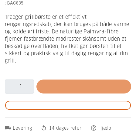
:
BAC835
Traeger grillbørste er et effektivt
rengøringsredskab, der kan bruges på både varme
og kolde grillriste. De naturlige Palmyra-fibre
fjerner fastbrændte madrester skånsomt uden at
beskadige overfladen, hvilket gør børsten til et
sikkert og praktisk valg til daglig rengøring af din
grill.
local_shipping
replay
help_outline
Levering
14 dages retur
Hjælp