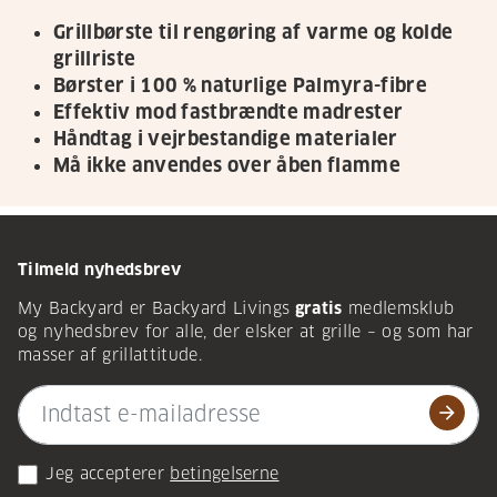
Grillbørste til rengøring af varme og kolde
grillriste
Børster i 100 % naturlige Palmyra-fibre
Effektiv mod fastbrændte madrester
Håndtag i vejrbestandige materialer
Må ikke anvendes over åben flamme
Tilmeld nyhedsbrev
My Backyard er Backyard Livings
gratis
medlemsklub
og nyhedsbrev for alle, der elsker at grille – og som har
masser af grillattitude.
arrow_forward
Jeg accepterer
betingelserne