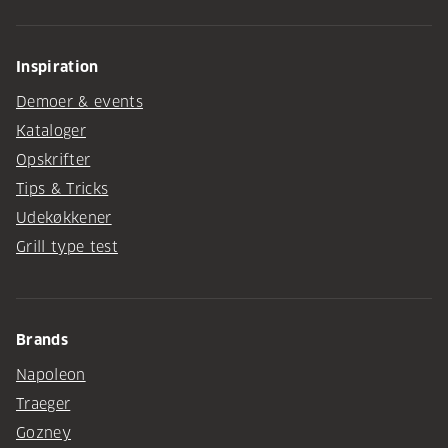
Inspiration
Demoer & events
Kataloger
Opskrifter
Tips & Tricks
Udekøkkener
Grill type test
Brands
Napoleon
Traeger
Gozney