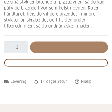
de små stykker brænde til pizzaovnen, så du kan
påfylde brænde hvor som helst i ovnen. Roter
håndtaget, hvis du vil dele brændet i mindre
stykker og skrabe det ud til siden under
tilberedningen, så du undgår aske i maden.
local_shipping
replay
help_outline
Levering
14 dages retur
Hjælp