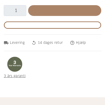
local_shipping
replay
help_outline
Levering
14 dages retur
Hjælp
3 års garanti