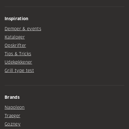
Inspiration
Demoer & events
Kataloger
Opskrifter
Tips & Tricks
Udekøkkener
Grill type test
Brands
Napoleon
Traeger
Gozney