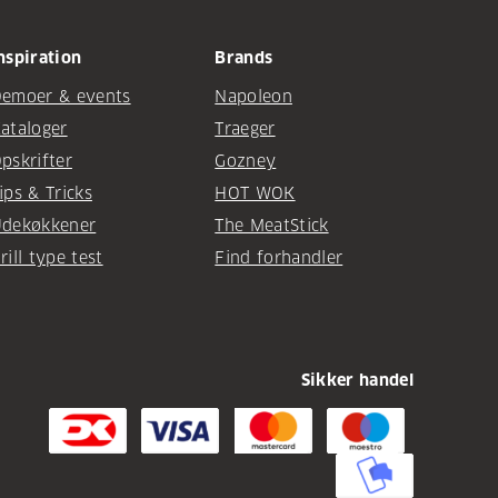
nspiration
Brands
emoer & events
Napoleon
ataloger
Traeger
pskrifter
Gozney
ips & Tricks
HOT WOK
dekøkkener
The MeatStick
rill type test
Find forhandler
Sikker handel