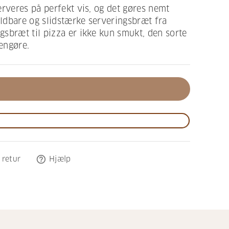
erveres på perfekt vis, og det gøres nemt
ldbare og slidstærke serveringsbræt fra
sbræt til pizza er ikke kun smukt, den sorte
rengøre.
help_outline
 retur
Hjælp