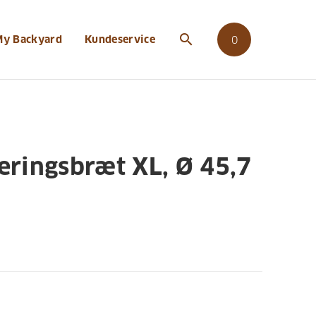
search
My Backyard
Kundeservice
0
eringsbræt XL, Ø 45,7