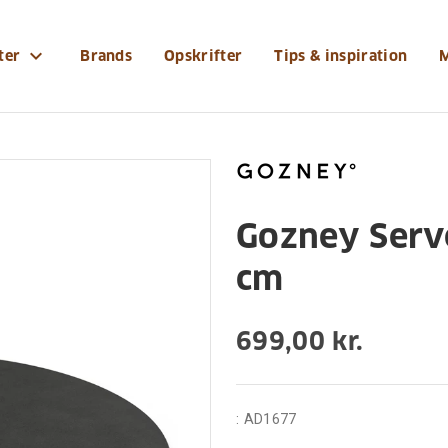
tyr/gozney-serveringsbraet-xl-oe-457-cm
expand_more
ter
Brands
Opskrifter
Tips & inspiration
Gozney Serv
cm
699,00 kr.
:
AD1677