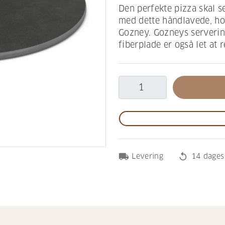
Den perfekte pizza skal s
med dette håndlavede, ho
Gozney. Gozneys servering
fiberplade er også let at 
local_shipping
replay
Levering
14 dages