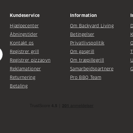
Kundeservice
Information
I
Hjælpecenter
Om Backyard Living
D
Åbningstider
Betingelser
K
Kontakt os
Privatlivspolitik
O
Registrer grill
Om gasgrill
T
Registrer pizzaovn
Om træpillegrill
U
Reklamationer
Samarbejdspartnere
G
Returnering
Pro BBQ Team
Betaling