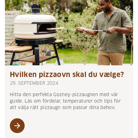
Hvilken pizzaovn skal du vælge?
29. SEPTEMBER 2024
Hitta den perfekta Gozney-pizzaugnen med vår
guide. Läs om fördelar, temperaturer och tips för
att välja rätt pizzaugn som passar dina behov.
arrow_forward