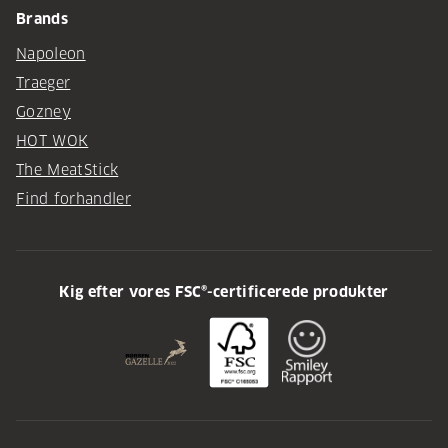
Brands
Napoleon
Traeger
Gozney
HOT WOK
The MeatStick
Find forhandler
Kig efter vores FSC®-certificerede produkter