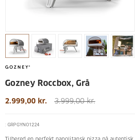
Gozney Roccbox, Grå
2.999,00 kr.
3.999,00 kr.
:
GRPGYNO1224
Tilbered en perfekt napolitansk pizza på autentisk