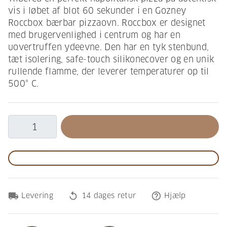
vis i løbet af blot 60 sekunder i en Gozney
Roccbox bærbar pizzaovn. Roccbox er designet
med brugervenlighed i centrum og har en
uovertruffen ydeevne. Den har en tyk stenbund,
tæt isolering, safe-touch silikonecover og en unik
rullende flamme, der leverer temperaturer op til
500° C.
local_shipping
replay
help_outline
Levering
14 dages retur
Hjælp