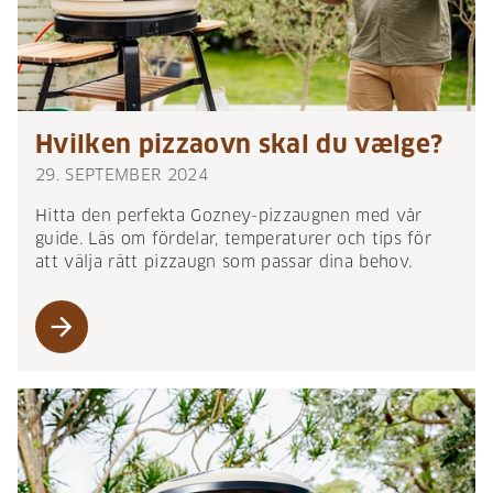
Hvilken pizzaovn skal du vælge?
29. SEPTEMBER 2024
Hitta den perfekta Gozney-pizzaugnen med vår
guide. Läs om fördelar, temperaturer och tips för
att välja rätt pizzaugn som passar dina behov.
arrow_forward