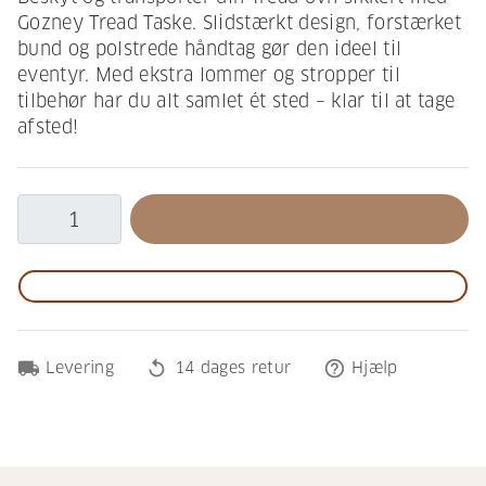
Gozney Tread Taske. Slidstærkt design, forstærket
bund og polstrede håndtag gør den ideel til
eventyr. Med ekstra lommer og stropper til
tilbehør har du alt samlet ét sted – klar til at tage
afsted!
local_shipping
replay
help_outline
Levering
14 dages retur
Hjælp