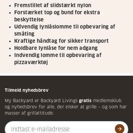
Fremstillet af slidstærkt nylon
Forstærket top og bund for ekstra
beskyttelse
Udvendig lynlåslomme til opbevaring af
småting
Kraftige håndtag for sikker transport
Holdbare lynlåse for nem adgang
Indvendig lomme til opbevaring af
pizzaværktøj
Tilmeld nyhedsbrev
My Backyard er Backyard Livings
gratis
medlemsklub
og nyhedsbrev for alle, der elsker at grille – og som har
masser af grillattitude.
arrow_forward