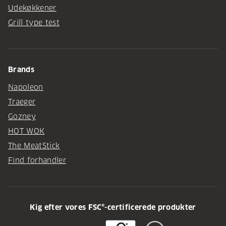
Udekøkkener
Grill type test
Brands
Napoleon
Traeger
Gozney
HOT WOK
The MeatStick
Find forhandler
Kig efter vores FSC®-certificerede produkter