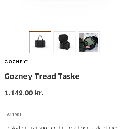
Gozney Tread Taske
1.149,00 kr.
:
AT1901
Beskyt og transportér din Tread ovn sikkert med