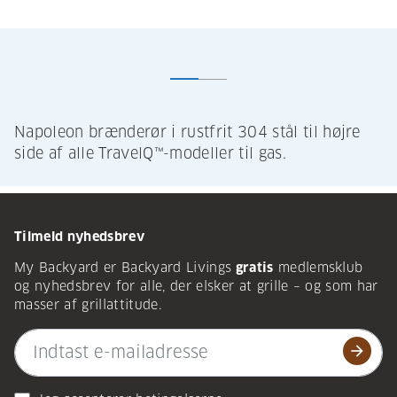
Napoleon brænderør i rustfrit 304 stål til højre
side af alle TravelQ™-modeller til gas.
Tilmeld nyhedsbrev
My Backyard er Backyard Livings
gratis
medlemsklub
og nyhedsbrev for alle, der elsker at grille – og som har
masser af grillattitude.
arrow_forward