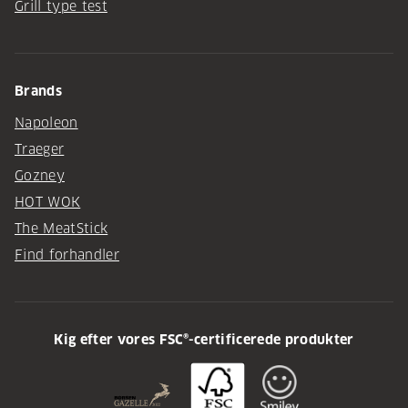
Grill type test
Brands
Napoleon
Traeger
Gozney
HOT WOK
The MeatStick
Find forhandler
Kig efter vores FSC®-certificerede produkter