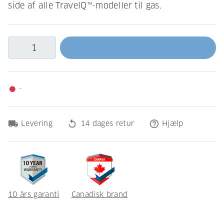
side af alle TravelQ™-modeller til gas.
-
fiber_manual_record
local_shipping
replay
help_outline
Levering
14 dages retur
Hjælp
10 års garanti
Canadisk brand