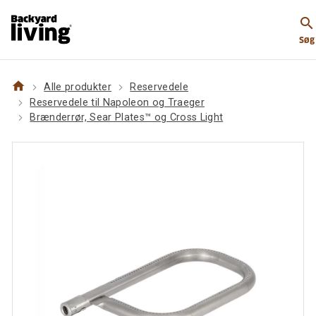
https://www.backyardliving.dk/websitedk/p/reservede
search
til-napoleon-og-traeger/braenderroer-sear-platestm-
Søg
og-cross-light/braenderroer-til-travelqtm-hoejre
home
Alle produkter
Reservedele
Reservedele til Napoleon og Traeger
Brænderrør, Sear Plates™ og Cross Light