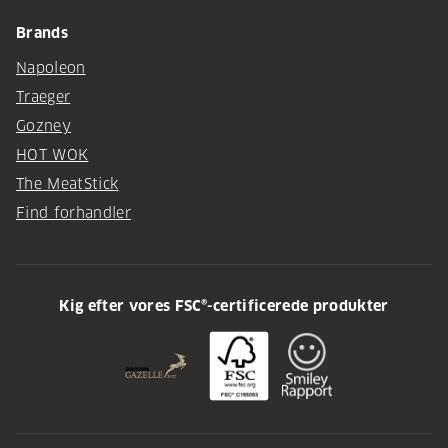
Brands
Napoleon
Traeger
Gozney
HOT WOK
The MeatStick
Find forhandler
Kig efter vores FSC®-certificerede produkter