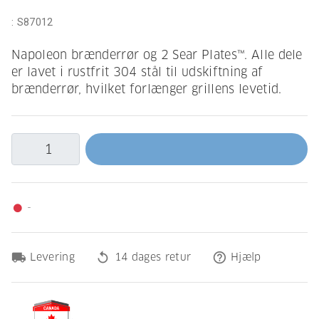
:
S87012
Napoleon brænderrør og 2 Sear Plates™. Alle dele
er lavet i rustfrit 304 stål til udskiftning af
brænderrør, hvilket forlænger grillens levetid.
-
fiber_manual_record
local_shipping
replay
help_outline
Levering
14 dages retur
Hjælp