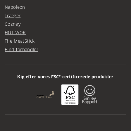
Napoleon
Traeger
Gozney
HOT WOK
The MeatStick
Find forhandler
Kig efter vores FSC®-certificerede produkter