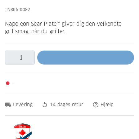
:
N305-0082
Napoleon Sear Plate™ giver dig den velkendte
grillsmag, når du griller.
-
fiber_manual_record
local_shipping
replay
help_outline
Levering
14 dages retur
Hjælp