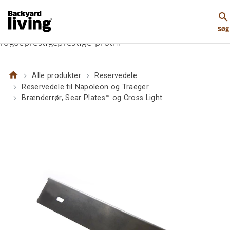
https://www.backyardliving.dk/websitedk/p/reservede
search
til-napoleon-og-traeger/braenderroer-sear-platestm-
Søg
og-cross-light/napoleon-sear-platetm-til-
rogueprestigeprestige-protm
home
Alle produkter
Reservedele
Reservedele til Napoleon og Traeger
Brænderrør, Sear Plates™ og Cross Light