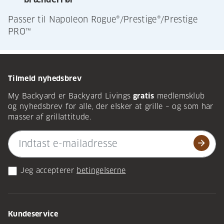
Passer til Napoleon Rogue®/Prestige®/Prestige
PRO™
Tilmeld nyhedsbrev
My Backyard er Backyard Livings
gratis
medlemsklub
og nyhedsbrev for alle, der elsker at grille – og som har
masser af grillattitude.
arrow_forward
Jeg accepterer
betingelserne
Kundeservice