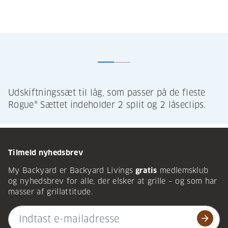
Udskiftningssæt til låg, som passer på de fleste
Rogue® Sættet indeholder 2 split og 2 låseclips.
Tilmeld nyhedsbrev
My Backyard er Backyard Livings
gratis
medlemsklub
og nyhedsbrev for alle, der elsker at grille – og som har
masser af grillattitude.
arrow_forward