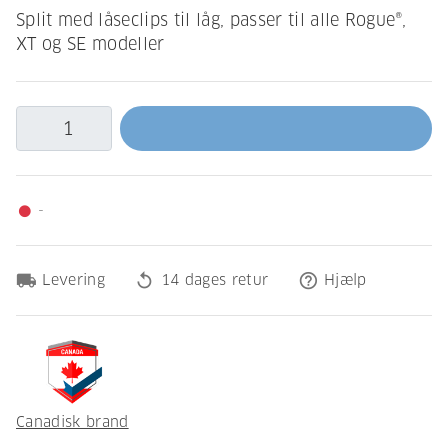
Split med låseclips til låg, passer til alle Rogue®,
XT og SE modeller
-
fiber_manual_record
local_shipping
replay
help_outline
Levering
14 dages retur
Hjælp
Canadisk brand