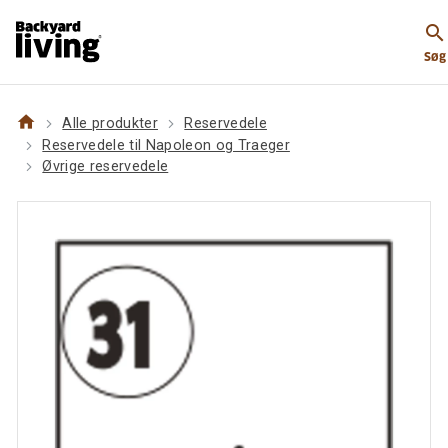
https://www.backyardliving.dk/websitedk/p/reservede
search
til-napoleon-og-traeger/oevrige-
Søg
reservedele/napoleon-split-med-laaseclips-saet-rogue
home
Alle produkter
Reservedele
Reservedele til Napoleon og Traeger
Øvrige reservedele