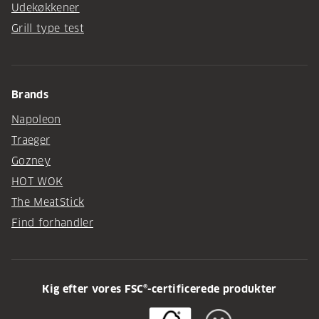
Udekøkkener
Grill type test
Brands
Napoleon
Traeger
Gozney
HOT WOK
The MeatStick
Find forhandler
Kig efter vores FSC®-certificerede produkter