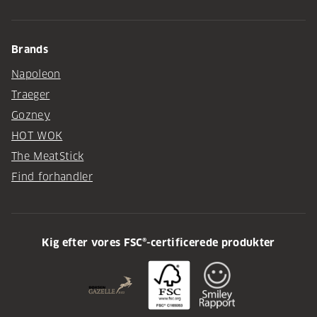
Brands
Napoleon
Traeger
Gozney
HOT WOK
The MeatStick
Find forhandler
Kig efter vores FSC®-certificerede produkter