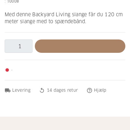
:
10008
Med denne Backyard Living slange får du 120 cm
meter slange med to spændebånd.
-
fiber_manual_record
local_shipping
replay
help_outline
Levering
14 dages retur
Hjælp