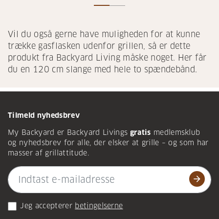
Vil du også gerne have muligheden for at kunne
trække gasflasken udenfor grillen, så er dette
produkt fra Backyard Living måske noget. Her får
du en 120 cm slange med hele to spændebånd.
Tilmeld nyhedsbrev
My Backyard er Backyard Livings
gratis
medlemsklub
og nyhedsbrev for alle, der elsker at grille – og som har
masser af grillattitude.
arrow_forward
Jeg accepterer
betingelserne