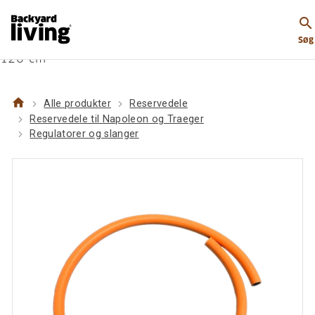
https://www.backyardliving.dk/websitedk/p/reservede
search
til-napoleon-og-traeger/regulatorer-og-
Søg
slanger/backyard-living-slange-m-2-spaendebaand-
120-cm
home
Alle produkter
Reservedele
Reservedele til Napoleon og Traeger
Regulatorer og slanger