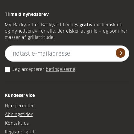
Tilmeld nyhedsbrev
My Backyard er Backyard Livings
gratis
medlemsklub
og nyhedsbrev for alle, der elsker at grille – og som har
masser af grillattitude.
arrow_forward
Jeg accepterer
betingelserne
Kundeservice
Hjælpecenter
Åbningstider
Kontakt os
Registrer grill