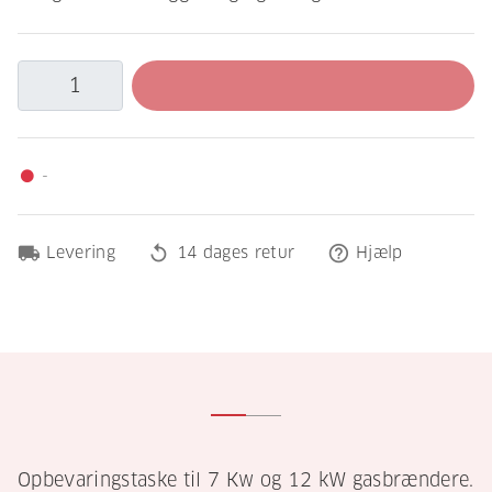
-
fiber_manual_record
local_shipping
replay
help_outline
Levering
14 dages retur
Hjælp
Opbevaringstaske til 7 Kw og 12 kW gasbrændere.