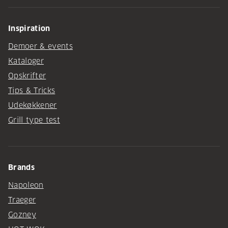
Inspiration
Demoer & events
Kataloger
Opskrifter
Tips & Tricks
Udekøkkener
Grill type test
Brands
Napoleon
Traeger
Gozney