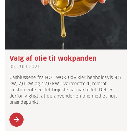
Valg af olie til wokpanden
05. JULI 2021
Gasblussene fra HOT WOK udvikler henholdsvis 4,5
kW, 7,0 kW og 12,0 kW i varmeeffekt, hvoraf
sidstnævnte er det højeste på markedet. Det er
derfor vigtigt, at du anvender en olie med et højt
brændepunkt.
arrow_forward