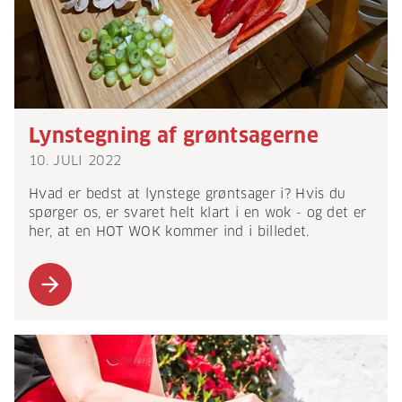
Lynstegning af grøntsagerne
10. JULI 2022
Hvad er bedst at lynstege grøntsager i? Hvis du
spørger os, er svaret helt klart i en wok - og det er
her, at en HOT WOK kommer ind i billedet.
arrow_forward