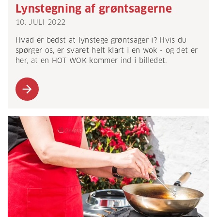
Lynstegning af grøntsagerne
10. JULI 2022
Hvad er bedst at lynstege grøntsager i? Hvis du
spørger os, er svaret helt klart i en wok - og det er
her, at en HOT WOK kommer ind i billedet.
arrow_forward