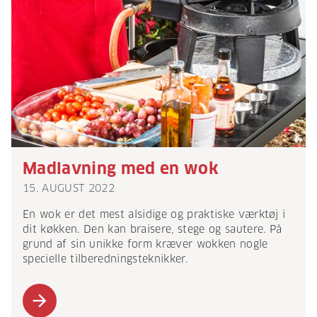
Madlavning med en wok
15. AUGUST 2022
En wok er det mest alsidige og praktiske værktøj i
dit køkken. Den kan braisere, stege og sautere. På
grund af sin unikke form kræver wokken nogle
specielle tilberedningsteknikker.
arrow_forward