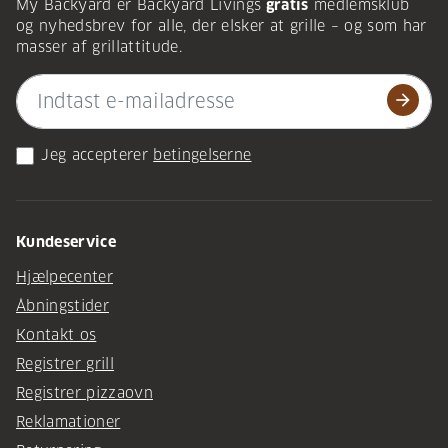
My Backyard er Backyard Livings
gratis
medlemsklub
og nyhedsbrev for alle, der elsker at grille – og som har
masser af grillattitude.
arrow_forward
Jeg accepterer
betingelserne
Kundeservice
Hjælpecenter
Åbningstider
Kontakt os
Registrer grill
Registrer pizzaovn
Reklamationer