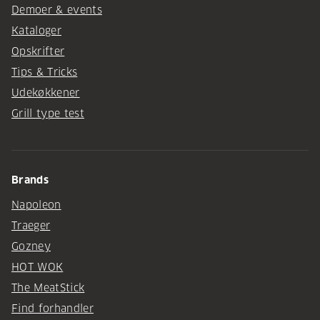
Demoer & events
Kataloger
Opskrifter
Tips & Tricks
Udekøkkener
Grill type test
Brands
Napoleon
Traeger
Gozney
HOT WOK
The MeatStick
Find forhandler