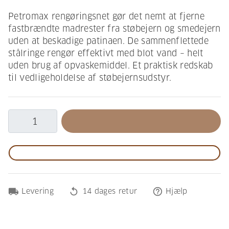
Petromax rengøringsnet gør det nemt at fjerne
fastbrændte madrester fra støbejern og smedejern
uden at beskadige patinaen. De sammenflettede
stålringe rengør effektivt med blot vand – helt
uden brug af opvaskemiddel. Et praktisk redskab
til vedligeholdelse af støbejernsudstyr.
local_shipping
replay
help_outline
Levering
14 dages retur
Hjælp