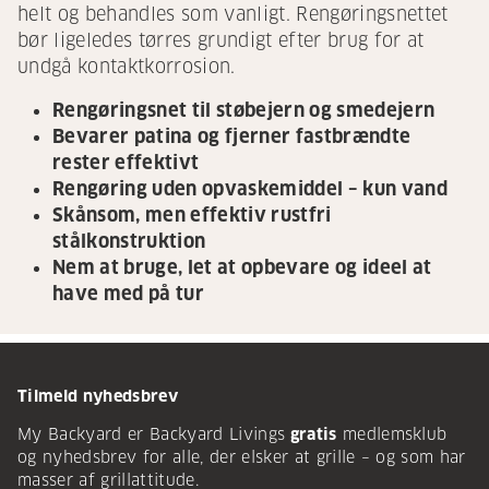
helt og behandles som vanligt. Rengøringsnettet
bør ligeledes tørres grundigt efter brug for at
undgå kontaktkorrosion.
Rengøringsnet til støbejern og smedejern
Bevarer patina og fjerner fastbrændte
rester effektivt
Rengøring uden opvaskemiddel – kun vand
Skånsom, men effektiv rustfri
stålkonstruktion
Nem at bruge, let at opbevare og ideel at
have med på tur
Tilmeld nyhedsbrev
My Backyard er Backyard Livings
gratis
medlemsklub
og nyhedsbrev for alle, der elsker at grille – og som har
masser af grillattitude.