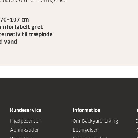
 bålbrød til en fornøjelse.
a 70–107 cm
omfortabelt greb
ternativ til træpinde
ed vand
Kundeservice
Information
I
Hjælpecenter
Om Backyard Living
D
Åbningstider
Betingelser
K