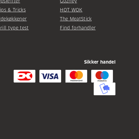
pskrifter
Gozney
ips & Tricks
HOT WOK
dekøkkener
The MeatStick
rill type test
Find forhandler
Sikker handel