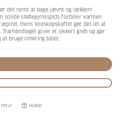
r det nemt at bage jævnt og lækkert
n solide støbejernsspids fordeler varmen
ræpind, mens teleskopskaftet gør det let at
t. Træhåndtaget giver et sikkert greb og gør
 at bruge omkring bålet.
help_outline
 retur
Hjælp