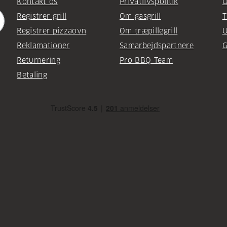
Kontakt os
Privatlivspolitik
O
Registrer grill
Om gasgrill
T
Registrer pizzaovn
Om træpillegrill
U
Reklamationer
Samarbejdspartnere
G
Returnering
Pro BBQ Team
Betaling