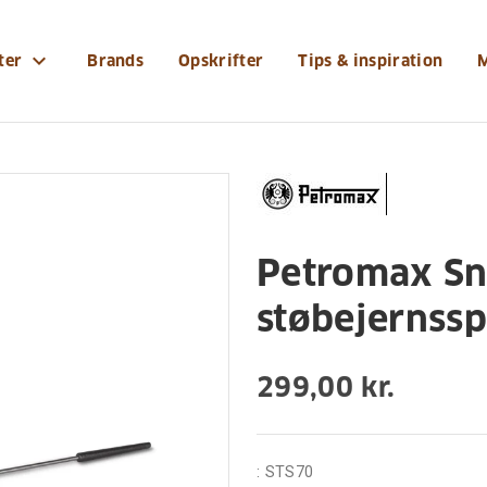
etromax-snobroedspind-med-stoebejernsspids
expand_more
ter
Brands
Opskrifter
Tips & inspiration
Petromax S
støbejernssp
299,00 kr.
:
STS70