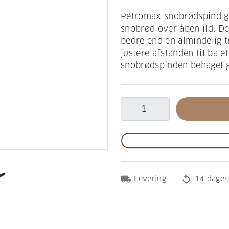
Petromax snobrødspind gø
snobrød over åben ild. De
bedre end en almindelig t
justere afstanden til båle
snobrødspinden behagelig
local_shipping
replay
Levering
14 dages