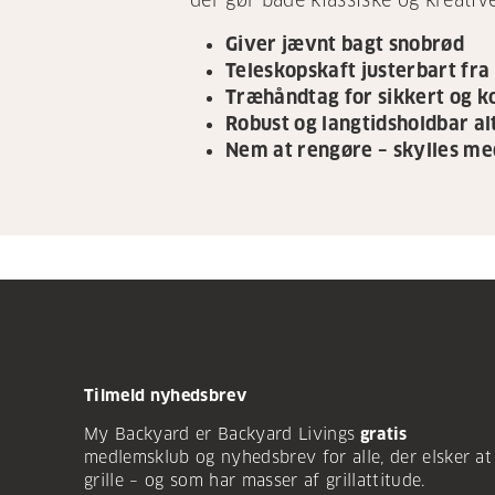
der gør både klassiske og kreative
Giver jævnt bagt snobrød
Teleskopskaft justerbart fr
Træhåndtag for sikkert og k
Robust og langtidsholdbar al
Nem at rengøre – skylles m
Tilmeld nyhedsbrev
My Backyard er Backyard Livings
gratis
medlemsklub og nyhedsbrev for alle, der elsker at
grille – og som har masser af grillattitude.