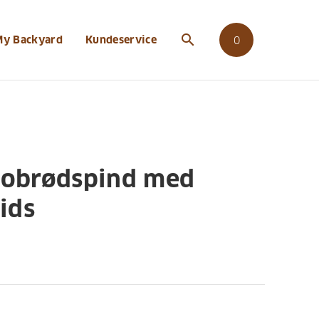
search
My Backyard
Kundeservice
0
nobrødspind med
ids