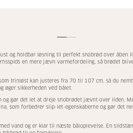
t og holdbar løsning til perfekt snobrød over åben ild.
ernsspids en mere jævn varmefordeling, så brødet bliv
som trinløst kan justeres fra 70 til 107 cm, så du nemt
og øger sikkerheden ved bålet.
 og gør det let at dreje snobrødet jævnt over ilden. 
tina, som forbedrer slip-let-egenskaberne og gør det 
 med vand og er klar til næste båloplevelse. En slids