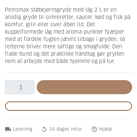
Petromax støbejernsgryde med låg 2 L er en
alsidig gryde til simreretter, saucer, kød og fisk på
komfur, grill eller over åben ild. Det
kuppelformede låg med aroma-punkter hjælper
med at fordele fugten jævnt tilbage i gryden, så
retterne bliver mere saftige og smagfulde. Den
flade bund og det praktiske håndtag gør gryden
nem at arbejde med både hjemme og på tur.
local_shipping
replay
help_outline
Levering
14 dages retur
Hjælp